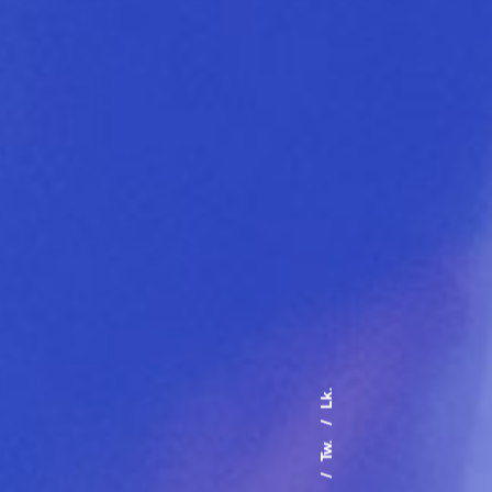
Lk.
Tw.