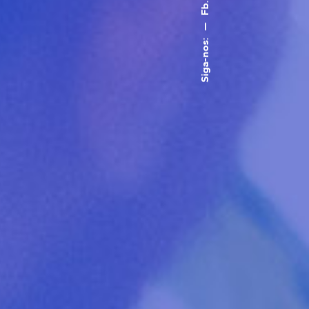
Fb.
—
Siga-nos: