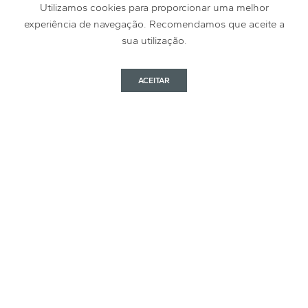
Utilizamos cookies para proporcionar uma melhor
experiência de navegação. Recomendamos que aceite a
Parcerias
sua utilização.
Notícias
Política de Privacidade
ACEITAR
DataSmart © 2026 | Made with
by
Pixels Brand