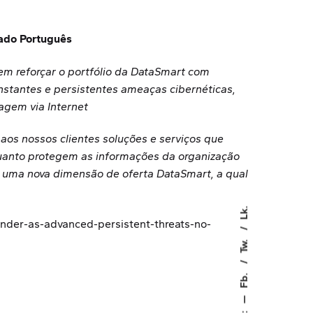
cado Português
em reforçar o portfólio da DataSmart com
nstantes e persistentes ameaças
cibernéticas,
agem via Internet
aos nossos clientes soluções e serviços que
quanto protegem as informações da organização
da uma nova dimensão de oferta DataSmart, a qual
Lk.
nder-as-advanced-persistent-threats-no-
Tw.
Fb.
—