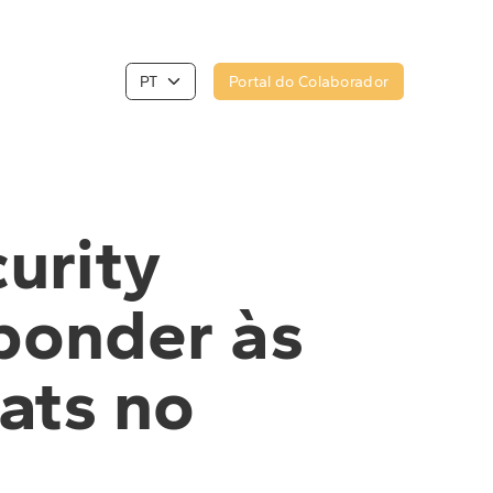
Portal do Colaborador
urity
ponder às
ats no