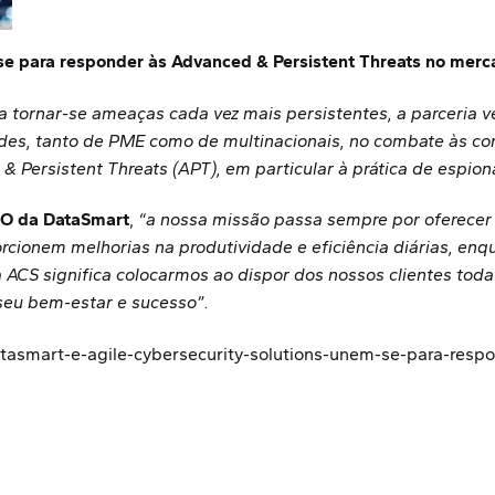
se para responder às Advanced & Persistent Threats no mer
 tornar-se ameaças cada vez mais persistentes, a parceria v
es, tanto de PME como de multinacionais, no combate às co
 Persistent Threats (APT), em particular à prática de espion
CEO da DataSmart
,
“a nossa missão passa sempre por oferecer 
rcionem melhorias na produtividade e eficiência diárias, en
 a ACS significa colocarmos ao dispor dos nossos clientes to
seu bem-estar e sucesso”.
tasmart-e-agile-cybersecurity-solutions-unem-se-para-respo