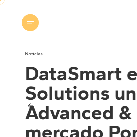
Skip
to
content
Notícias
DataSmart e
Solutions u
Advanced & 
mercado Po