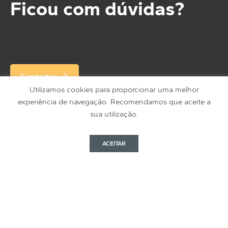
Ficou com dúvidas?
Contactar
Utilizamos cookies para proporcionar uma melhor
experiência de navegação. Recomendamos que aceite a
sua utilização.
Fale connosco. Na DataSmart estamos sempre
disponíveis para o atender e para responder a todas as
ACEITAR
suas questões.