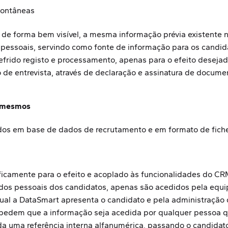
pontâneas
, de forma bem visível, a mesma informação prévia existente
 pessoais, servindo como fonte de informação para os candida
 refrido registo e processamento, apenas para o efeito dese
 de entrevista, através de declaração e assinatura de docume
s mesmos
os em base de dados de recrutamento e em formato de fiche
icamente para o efeito e acoplado às funcionalidades do CRM
s pessoais dos candidatos, apenas são acedidos pela equi
ual a DataSmart apresenta o candidato e pela administração
mpedem que a informação seja acedida por qualquer pessoa qu
ída uma referência interna alfanumérica, passando o candidat