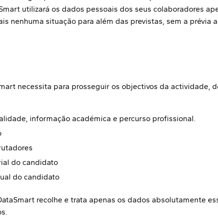
aSmart utilizará os dados pessoais dos seus colaboradores ap
ais nenhuma situação para além das previstas, sem a prévia a
Smart necessita para prosseguir os objectivos da actividade,
lidade, informação académica e percurso profissional.
o
rutadores
rial do candidato
tual do candidato
DataSmart recolhe e trata apenas os dados absolutamente ess
os.