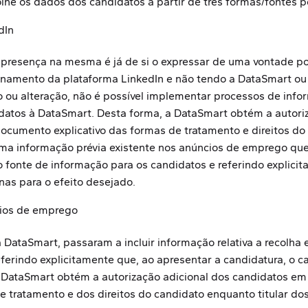
lhe os dados dos candidatos a partir de três formas/fontes p
dIn
a presença na mesma é já de si o expressar de uma vontade p
ionamento da plataforma LinkedIn e não tendo a DataSmart o
o ou alteração, não é possível implementar processos de inf
atos à DataSmart. Desta forma, a DataSmart obtém a autori
 documento explicativo das formas de tratamento e direitos do
sma informação prévia existente nos anúncios de emprego que 
onte de informação para os candidatos e referindo explicita
nas para o efeito desejado.
cios de emprego
DataSmart, passaram a incluir informação relativa a recolha
erindo explicitamente que, ao apresentar a candidatura, o can
DataSmart obtém a autorização adicional dos candidatos em p
e tratamento e dos direitos do candidato enquanto titular do