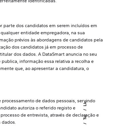
erfeitamente identificadas.
or parte dos candidatos em serem incluídos em
u qualquer entidade empregadora, na sua
ormação prévios às abordagens de candidatos pela
zação dos candidatos já em processo de
 titular dos dados. A DataSmart anuncia no seu
publica, informação essa relativa a recolha e
mente que, ao apresentar a candidatura, o
 e processamento de dados pessoais, servindo
Lk.
didato autoriza o referido registo e
rocesso de entrevista, através de declaração e
Tw.
s dados.