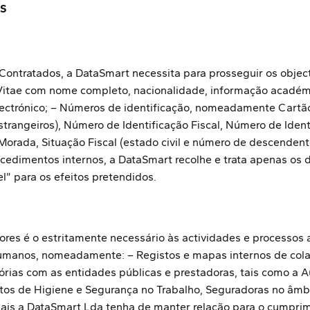
S
Contratados, a DataSmart necessita para prosseguir os objec
Vitae com nome completo, nacionalidade, informação académic
 Electrónico; – Números de identificação, nomeadamente Cart
estrangeiros), Número de Identificação Fiscal, Número de Ide
orada, Situação Fiscal (estado civil e número de descendente
ocedimentos internos, a DataSmart recolhe e trata apenas os 
” para os efeitos pretendidos.
res é o estritamente necessário às actividades e processos 
manos, nomeadamente: – Registos e mapas internos de colabor
rias com as entidades públicas e prestadoras, tais como a Au
atos de Higiene e Segurança no Trabalho, Seguradoras no âm
ais a DataSmart Lda tenha de manter relação para o cumprime